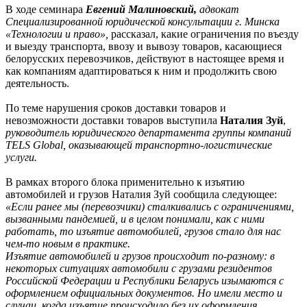
В ходе семинара
Евгений Малиновский,
адвокат
Специализированной юридической консультации г. Минска
«Технологии и право»,
рассказал, какие ограничения по въезду
и выезду транспорта, ввозу и вывозу товаров, касающиеся
белорусских перевозчиков, действуют в настоящее время и
как компаниям адаптироваться к ним и продолжить свою
деятельность.
По теме нарушения сроков доставки товаров и
невозможности доставки товаров выступила
Наталия Зуй
,
руководитель юридического департамента группы компаний
TELS Global, оказывающей транспортно-логистические
услуги.
В рамках второго блока применительно к изъятию
автомобилей и грузов Наталия Зуй сообщила следующее:
«Если ранее мы (перевозчики) сталкивались с ограничениями,
вызванными пандемией, и в целом понимали, как с ними
работать, то изъятие автомобилей, грузов стало для нас
чем-то новым в практике.
Изъятие автомобилей и грузов происходит по-разному: в
некоторых ситуациях автомобили с грузами резидентов
Российской Федерации и Республики Беларусь изымаются с
оформлением официальных документов. Но имели место и
случаи, когда изъятие происходило без их оформления