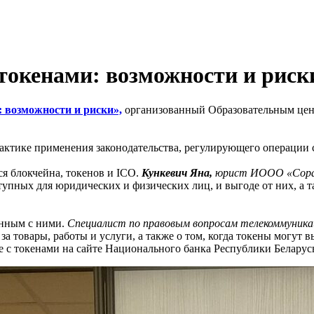
токенами: возможности и риск
 возможности и риски»,
организованный Образовательным цен
ктике применения законодательства, регулирующего операции с
 блокчейна, токенов и ICO.
Кункевич Яна,
юрист ИООО «Сора
ступных для юридических и физических лиц, и выгоде от них, а 
анным с ними.
Специалист по правовым вопросам телекоммуника
а товары, работы и услуги, а также о том, когда токены могут в
е с токенами на сайте Национального банка Республики Белару