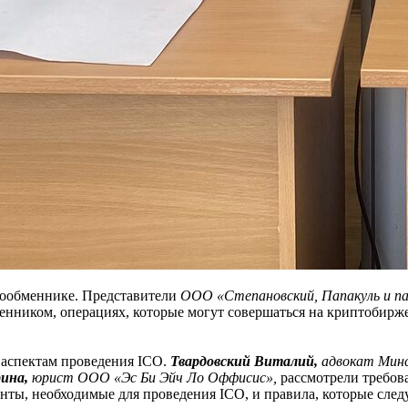
тообменнике. Представители
ООО «Степановский, Папакуль и па
нником, операциях, которые могут совершаться на криптобирже
 аспектам проведения ICO.
Твардовский Виталий,
адвокат Минс
ина,
юрист ООО «Эс Би Эйч Ло Оффисис»,
рассмотрели требов
енты, необходимые для проведения ICO, и правила, которые след