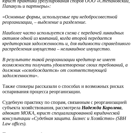
юрист практики урегулирования споров ООО «Степановский,
Папакуль и партнеры»:
«
Основные формы, используемые при недобросовестной
реорганизации, ‒ выделение и разделение.
Наиболее часто используется схема с передачей ликвидных
активов одной из компаний, когда второй передается
кредиторская задолженность и, для видимости справедливого
распределения имущества – неликвидное имущество.
В результате такой реорганизации кредитор не имеет
возможности получить удовлетворение своих требований, а
должник «освобождается» от соответствующей
задолженности
».
Также спикеры рассказали о способах и возможных рисках
оспаривания процесса реорганизации.
Судебную практику по спорам, связанным с реорганизацией
субъекта хозяйствования, рассмотрела
Надежда Королева
,
адвокат МОКА, юрист специализированной юридической
консультации «Судебная защита. Бизнес и Хозяйство» (SBH
Law offices).