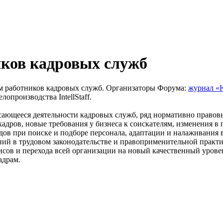
иков кадровых служб
ум работников кадровых служб. Организаторы Форума:
журнал «
опроизводства IntellStaff.
асающееся деятельности кадровых служб, ряд нормативно правов
адров, новые требования у бизнеса к соискателям, изменения в 
дов при поиске и подборе персонала, адаптации и налаживания 
ний в трудовом законодательстве и правоприменительной практ
сов и перехода всей организации на новый качественный уровен
адрам.