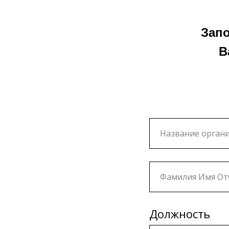
Зап
В
Должность